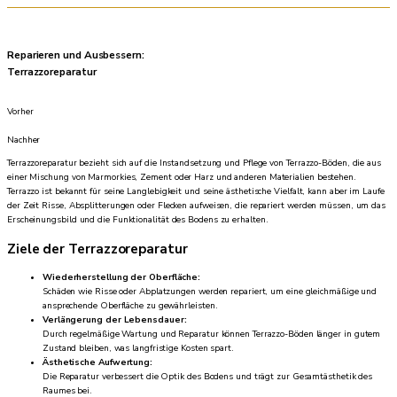
Reparieren und Ausbessern:
Terrazzoreparatur
Vorher
Nachher
Terrazzoreparatur bezieht sich auf die Instandsetzung und Pflege von Terrazzo-Böden, die aus
einer Mischung von Marmorkies, Zement oder Harz und anderen Materialien bestehen.
Terrazzo ist bekannt für seine Langlebigkeit und seine ästhetische Vielfalt, kann aber im Laufe
der Zeit Risse, Absplitterungen oder Flecken aufweisen, die repariert werden müssen, um das
Erscheinungsbild und die Funktionalität des Bodens zu erhalten.
Ziele der Terrazzoreparatur
Wiederherstellung der Oberfläche:
Schäden wie Risse oder Abplatzungen werden repariert, um eine gleichmäßige und
ansprechende Oberfläche zu gewährleisten.
Verlängerung der Lebensdauer:
Durch regelmäßige Wartung und Reparatur können Terrazzo-Böden länger in gutem
Zustand bleiben, was langfristige Kosten spart.
Ästhetische Aufwertung:
Die Reparatur verbessert die Optik des Bodens und trägt zur Gesamtästhetik des
Raumes bei.