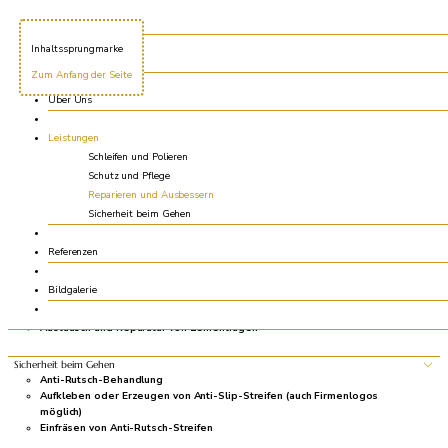
Leistungen
So bringen wir Ihre Böden zum Strahlen
Seitensprungmarke
Schleifen und Polieren
Steinbodenveredelung
Inhaltssprungmarke
Home
Reinigungsschliff
Zum Anfang der Seite
Antikschliff
Satinierschliff
Über Uns
Schutz und Pflege
Leistungen
Kristallisieren
Schleifen und Polieren
Imprägnieren
Schutz und Pflege
Versiegeln
Reparieren und Ausbessern
Sicherheit beim Gehen
Reparieren und Ausbessern
Spachteln
Reparieren von Ausbrüchen, Löchern und Rissen
Referenzen
Terrazzoreparatur
Mosaikreparatur
Bildgalerie
Austauschen von defekten Platten
Austausch von Silikonfugen
Austausch und Reparatur von Zementfugen
Sicherheit beim Gehen
Anti-Rutsch-Behandlung
Aufkleben oder Erzeugen von Anti-Slip-Streifen (auch Firmenlogos
möglich)
Einfräsen von Anti-Rutsch-Streifen