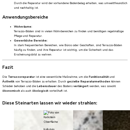
Durch die Reparatur wird der vorhandene Bodenbelag erhalten, was umweltfreundlich
und nachhaltig ist.
Anwendungsbereiche
Wohnräume:
Terrazzo-Böden sind in vielen Wohnbereichen zu finden und benötigen regelmäßige
Pflege und Reparatur.
Gewerbliche Bereiche:
In stark frequentierten Bereichen, wie Büros oder Geschäften, sind Terrazzo-Böden
häufig zu finden, und ihre Reparatur ist wichtig, um die Sicherheit und das
Erscheinungsbild zu wahren.
Fazit
Die
Terrazzoreparatur
ist eine wesentliche Maßnahme, um die
Funktionalität
und
Ästhetik
von Terrazzo-Böden zu erhalten. Durch
gezielte Reparaturmethoden
können
Schäden behoben und die
Lebensdauer
des Bodens
verlängert
werden, was sowohl
ökonomisch
als auch
ökologisch
vorteilhaft ist.
Diese Steinarten lassen wir wieder strahlen:
Kalkstein