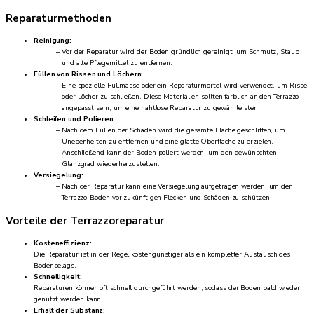
Reparaturmethoden
Reinigung:
Vor der Reparatur wird der Boden gründlich gereinigt, um Schmutz, Staub
und alte Pflegemittel zu entfernen.
Füllen von Rissen und Löchern:
Eine spezielle Füllmasse oder ein Reparaturmörtel wird verwendet, um Risse
oder Löcher zu schließen. Diese Materialien sollten farblich an den Terrazzo
angepasst sein, um eine nahtlose Reparatur zu gewährleisten.
Schleifen und Polieren:
Nach dem Füllen der Schäden wird die gesamte Fläche geschliffen, um
Unebenheiten zu entfernen und eine glatte Oberfläche zu erzielen.
Anschließend kann der Boden poliert werden, um den gewünschten
Glanzgrad wiederherzustellen.
Versiegelung:
Nach der Reparatur kann eine Versiegelung aufgetragen werden, um den
Terrazzo-Boden vor zukünftigen Flecken und Schäden zu schützen.
Vorteile der Terrazzoreparatur
Kosteneffizienz:
Die Reparatur ist in der Regel kostengünstiger als ein kompletter Austausch des
Bodenbelags.
Schnelligkeit:
Reparaturen können oft schnell durchgeführt werden, sodass der Boden bald wieder
genutzt werden kann.
Erhalt der Substanz: