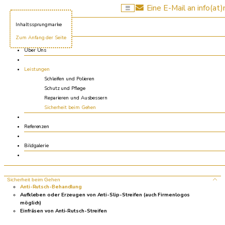
Eine E-Mail an info(at)
Leistungen
So bringen wir Ihre Böden zum Strahlen
Seitensprungmarke
Schleifen und Polieren
Steinbodenveredelung
Inhaltssprungmarke
Reinigungsschliff
Home
Zum Anfang der Seite
Antikschliff
Satinierschliff
Über Uns
Schutz und Pflege
Leistungen
Kristallisieren
Schleifen und Polieren
Imprägnieren
Versiegeln
Schutz und Pflege
Reparieren und Ausbessern
Reparieren und Ausbessern
Sicherheit beim Gehen
Spachteln
Reparieren von Ausbrüchen, Löchern und Rissen
Referenzen
Terrazzoreparatur
Mosaikreparatur
Austauschen von defekten Platten
Bildgalerie
Austausch von Silikonfugen
Austausch und Reparatur von Zementfugen
Sicherheit beim Gehen
Anti-Rutsch-Behandlung
Aufkleben oder Erzeugen von Anti-Slip-Streifen (auch Firmenlogos
möglich)
Einfräsen von Anti-Rutsch-Streifen