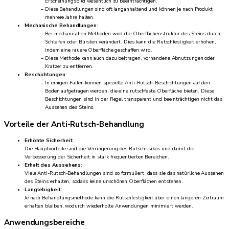
Erscheinungsbild wesentlich zu beeinträchtigen.
Diese Behandlungen sind oft langanhaltend und können je nach Produkt
mehrere Jahre halten.
Mechanische Behandlungen
:
Bei mechanischen Methoden wird die Oberflächenstruktur des Steins durch
Schleifen oder Bürsten verändert. Dies kann die Rutschfestigkeit erhöhen,
indem eine rauere Oberfläche geschaffen wird.
Diese Methode kann auch dazu beitragen, vorhandene Abnutzungen oder
Kratzer zu entfernen.
Beschichtungen
:
In einigen Fällen können spezielle Anti-Rutsch-Beschichtungen auf den
Boden aufgetragen werden, die eine rutschfeste Oberfläche bieten. Diese
Beschichtungen sind in der Regel transparent und beeinträchtigen nicht das
Aussehen des Steins.
Vorteile der Anti-Rutsch-Behandlung
Erhöhte Sicherheit
:
Die Hauptvorteile sind die Verringerung des Rutschrisikos und damit die
Verbesserung der Sicherheit in stark frequentierten Bereichen.
Erhalt des Aussehens
:
Viele Anti-Rutsch-Behandlungen sind so formuliert, dass sie das natürliche Aussehen
des Steins erhalten, sodass keine unschönen Oberflächen entstehen.
Langlebigkeit
:
Je nach Behandlungsmethode kann die Rutschfestigkeit über einen längeren Zeitraum
erhalten bleiben, wodurch wiederholte Anwendungen minimiert werden.
Anwendungsbereiche