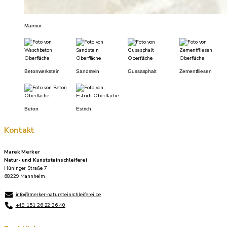
Marmor
Betonwerkstein
Sandstein
Gussasphalt
Zementfliesen
Beton
Estrich
Kontakt
Marek Merker
Natur- und Kunststeinschleiferei
Hüninger Straße 7
68229 Mannheim
info@merker-natursteinschleiferei.de
+49 151 26 22 36 40