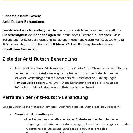
Sicherheit beim Gehen:
Anti-Rutsch-Behandlung
Eine
Anti-Rutsch-Behandlung
bei Steinböden ist ein Verfahren, das darauf abzielt, die
Rutschfestigkeit
von
Bodenbelägen
aus Natur- oder Kunststein zu
erhöhen
. Diese
Behandlung ist besonders wichtig in Bereichen, in denen die Gefahr von Ausrutschen und
Stürzen besteht, wie zum Beispiel in
Bädern, Küchen, Eingangsbereichen
oder
öffentlichen Gebäuden
.
Ziele der Anti-Rutsch-Behandlung
Sicherheit erhöhen
: Die Hauptmotivation für die Durchführung einer Anti-Rutsch-
Behandlung ist die Verbesserung der Sicherheit. Rutschige Böden können zu
schweren Verletzungen führen, besonders bei Nässe oder Verunreinigungen.
Haftung verbessern
: Eine Anti-Rutsch-Behandlung erhöht die Haftung der
Fußsohlen auf dem Boden, was die Rutschgefahr verringert.
Verfahren der Anti-Rutsch-Behandlung
Es gibt verschiedene Methoden, um die Rutschfestigkeit von Steinböden zu verbessern:
Chemische Behandlungen
:
Hierbei werden spezielle chemische Produkte auf die Steinoberfläche
aufgetragen, die eine raue Textur erzeugen. Diese Produkte reagieren mit der
Oberfläche des Steins und verändern die Struktur, ohne das